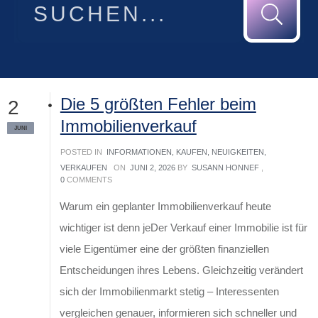
Die 5 größten Fehler beim
2
Immobilienverkauf
JUNI
POSTED IN
INFORMATIONEN
,
KAUFEN
,
NEUIGKEITEN
,
VERKAUFEN
ON
JUNI 2, 2026
BY
SUSANN HONNEF
,
0
COMMENTS
Warum ein geplanter Immobilienverkauf heute
wichtiger ist denn jeDer Verkauf einer Immobilie ist für
viele Eigentümer eine der größten finanziellen
Entscheidungen ihres Lebens. Gleichzeitig verändert
sich der Immobilienmarkt stetig – Interessenten
vergleichen genauer, informieren sich schneller und